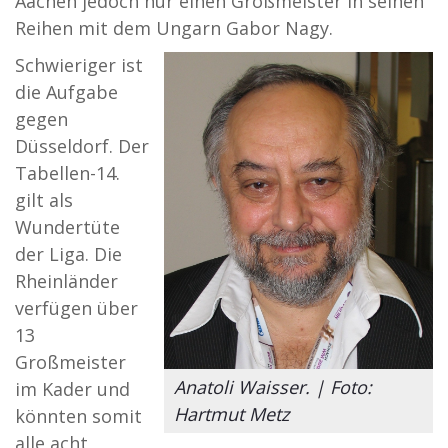
Aachen jedoch nur einen Großmeister in seinen
Reihen mit dem Ungarn Gabor Nagy.
Schwieriger ist
die Aufgabe
gegen
Düsseldorf. Der
Tabellen-14.
gilt als
Wundertüte
der Liga. Die
Rheinländer
verfügen über
13
Großmeister
Anatoli Waisser. | Foto:
im Kader und
Hartmut Metz
könnten somit
alle acht