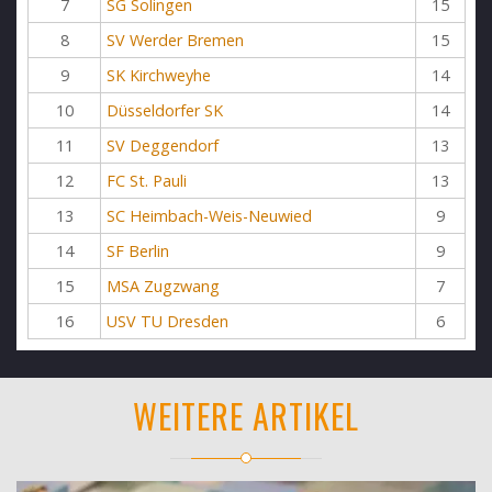
7
SG Solingen
15
8
SV Werder Bremen
15
9
SK Kirchweyhe
14
10
Düsseldorfer SK
14
11
SV Deggendorf
13
12
FC St. Pauli
13
13
SC Heimbach-Weis-Neuwied
9
14
SF Berlin
9
15
MSA Zugzwang
7
16
USV TU Dresden
6
WEITERE ARTIKEL