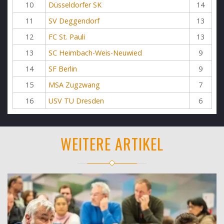
10
Düsseldorfer SK
14
11
SV Deggendorf
13
12
FC St. Pauli
13
13
SC Heimbach-Weis-Neuwied
9
14
SF Berlin
9
15
MSA Zugzwang
7
16
USV TU Dresden
6
WEITERE ARTIKEL