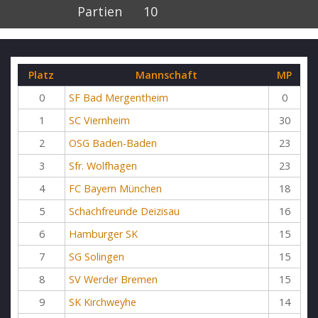
Partien
10
Platz
Mannschaft
MP
0
SF Bad Mergentheim
0
1
SC Viernheim
30
2
OSG Baden-Baden
23
3
Sfr. Wolfhagen
23
4
FC Bayern München
18
5
Schachfreunde Deizisau
16
6
Hamburger SK
15
7
SG Solingen
15
8
SV Werder Bremen
15
9
SK Kirchweyhe
14