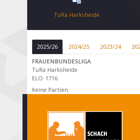
TuRa Harksheide
2025/26
2024/25
2023/24
20
FRAUENBUNDESLIGA
TuRa Harksheide
ELO: 1716
Keine Partien.