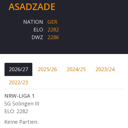
ASADZADE
NATION
GER
ELO
2282
DWZ
2286
2026/27
2025/26
2024/25
2023/24
2022/23
NRW-LIGA 1
SG Solingen III
ELO: 2282
Keine Partien.