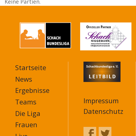
Keine Partien.
Startseite
MAIN
NAVIGATION
News
FOOTER
Ergebnisse
Impressum
Teams
Datenschutz
Die Liga
Frauen
Live