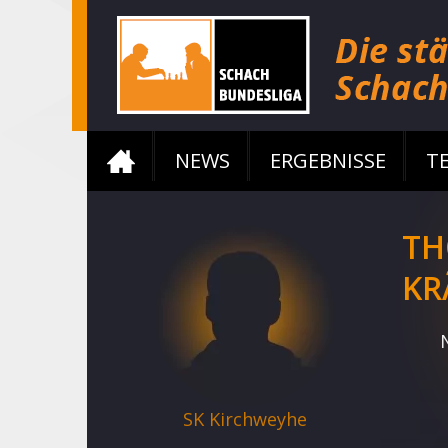
NEWS
ERGEBNISSE
T
TH
KR
SK Kirchweyhe