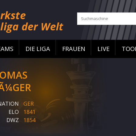
EAMS
DIE LIGA
FRAUEN
LIVE
TOO
OMAS
Ã¼GER
NATION
GER
ELO
1841
DWZ
1854