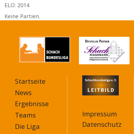
ELO: 2014
Keine Partien.
Startseite
MAIN
NAVIGATION
News
FOOTER
Ergebnisse
Impressum
Teams
Datenschutz
Die Liga