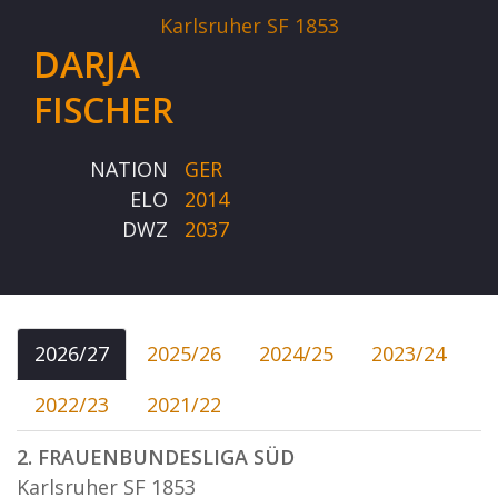
Karlsruher SF 1853
DARJA
FISCHER
NATION
GER
ELO
2014
DWZ
2037
2026/27
2025/26
2024/25
2023/24
2022/23
2021/22
2. FRAUENBUNDESLIGA SÜD
Karlsruher SF 1853