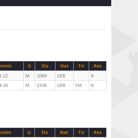
ermin
G
Elo
Nat
Tit
Res
3-22
M
2069
GER
½
4-26
M
2338
GER
FM
½
ermin
G
Elo
Nat
Tit
Res