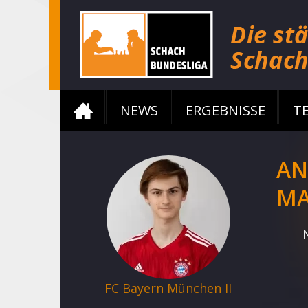
NEWS
ERGEBNISSE
T
AN
MA
FC Bayern München II