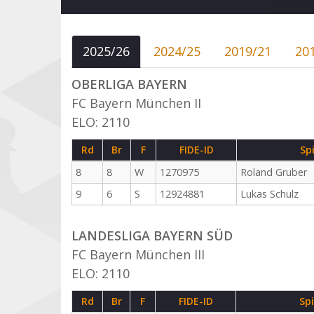
2025/26
2024/25
2019/21
20
OBERLIGA BAYERN
FC Bayern München II
ELO: 2110
Rd
Br
F
FIDE-ID
Sp
8
8
W
1270975
Roland Gruber
9
6
S
12924881
Lukas Schulz
LANDESLIGA BAYERN SÜD
FC Bayern München III
ELO: 2110
Rd
Br
F
FIDE-ID
Spi