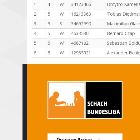
1
4
W
34123466
Dmytro Kamens
2
5
W
16213963
Tobias Dietlmei
3
5
S
34652590
Maximilian Glas
4
5
W
4633580
Bernard Czap
5
6
W
4667182
Sebastian Bold
6
5
W
12935921
Alexander Eichle