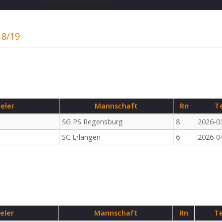
18/19
ieler
Mannschaft
Rn
T
SG PS Regensburg
8
2026-0
SC Erlangen
6
2026-0
eler
Mannschaft
Rn
T