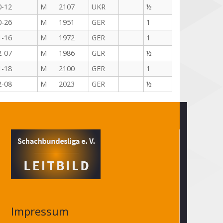
0-12
M
2107
UKR
½
0-26
M
1951
GER
1
1-16
M
1972
GER
1
2-07
M
1986
GER
½
1-18
M
2100
GER
1
2-08
M
2023
GER
½
Impressum