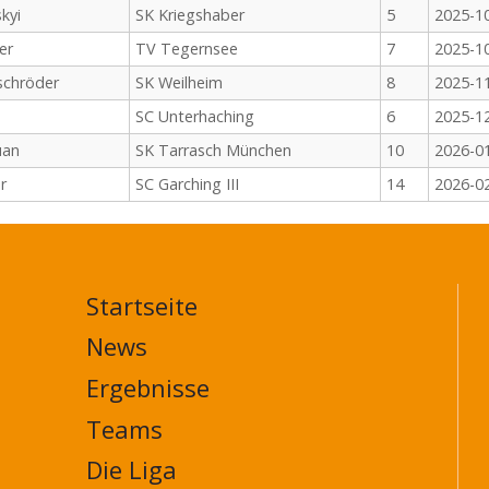
kyi
SK Kriegshaber
5
2025-1
er
TV Tegernsee
7
2025-1
schröder
SK Weilheim
8
2025-1
SC Unterhaching
6
2025-1
uan
SK Tarrasch München
10
2026-0
r
SC Garching III
14
2026-0
Startseite
MAIN
NAVIGATION
News
FOOTER
Ergebnisse
Teams
Die Liga