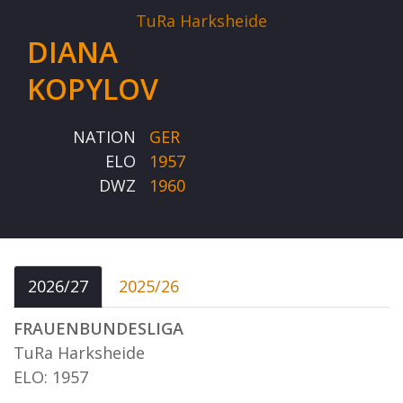
TuRa Harksheide
DIANA
KOPYLOV
NATION
GER
ELO
1957
DWZ
1960
2026/27
2025/26
FRAUENBUNDESLIGA
TuRa Harksheide
ELO: 1957