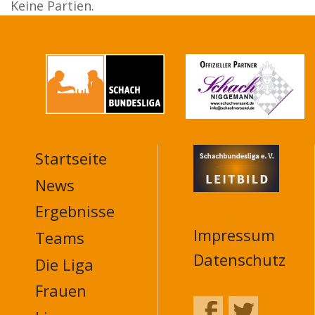
Keine Partien.
Startseite
MAIN
NAVIGATION
News
FOOTER
Ergebnisse
Impressum
Teams
Datenschutz
Die Liga
Frauen