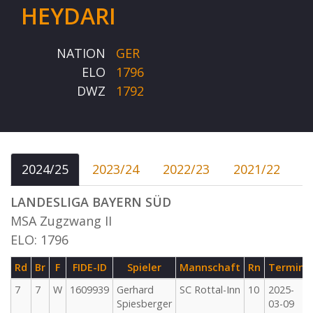
HEYDARI
NATION
GER
ELO
1796
DWZ
1792
2024/25
2023/24
2022/23
2021/22
LANDESLIGA BAYERN SÜD
MSA Zugzwang II
ELO: 1796
Rd
Br
F
FIDE-ID
Spieler
Mannschaft
Rn
Termin
7
7
W
1609939
Gerhard
SC Rottal-Inn
10
2025-
Spiesberger
03-09