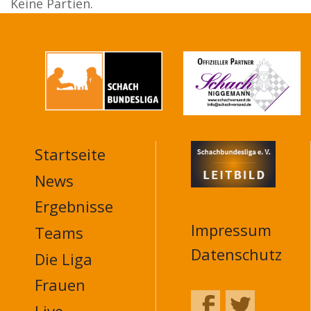
Keine Partien.
Startseite
MAIN
NAVIGATION
News
FOOTER
Ergebnisse
Impressum
Teams
Datenschutz
Die Liga
Frauen
Live