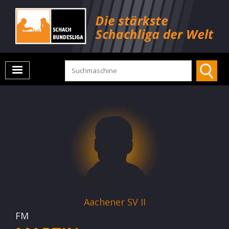
Aachener SV II
FM