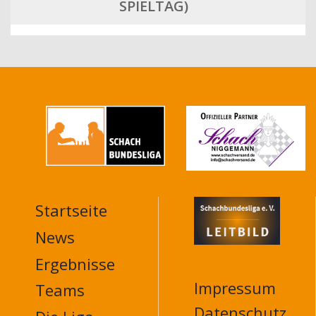
PIELTAG)
Startseite
MAIN
NAVIGATION
News
FOOTER
Ergebnisse
Impressum
Teams
Datenschutz