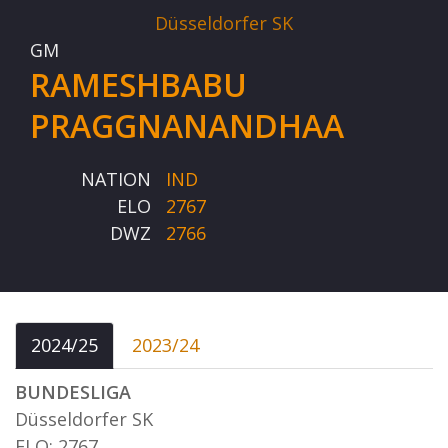
Düsseldorfer SK
GM
RAMESHBABU
PRAGGNANANDHAA
NATION
IND
ELO
2767
DWZ
2766
2024/25
2023/24
BUNDESLIGA
Düsseldorfer SK
ELO: 2767