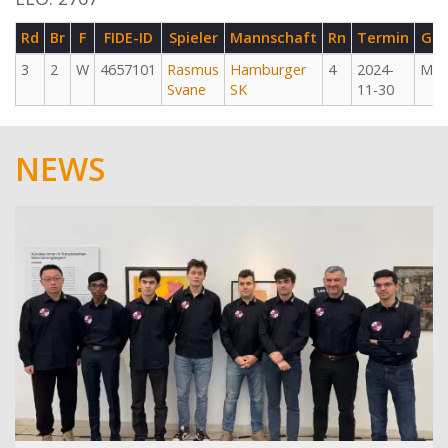
Rd
Br
F
FIDE-ID
Spieler
Mannschaft
Rn
Termin
G
3
2
W
4657101
Rasmus
Hamburger
4
2024-
M
Svane
SK
11-30
NEWS