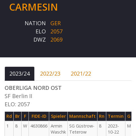
CARMESIN
NATION
GER
ELO
2057
DWZ
2069
2023/24
2022/23
2021/22
OBERLIGA NORD OST
SF Berlin II
ELO: 2057
Rd
Br
F
FIDE-ID
Spieler
Mannschaft
Rn
Termin
G
1
8
W
4630866
Armin
SG Güstrow-
8
2023-
M
Waschk
Teterow
10-22