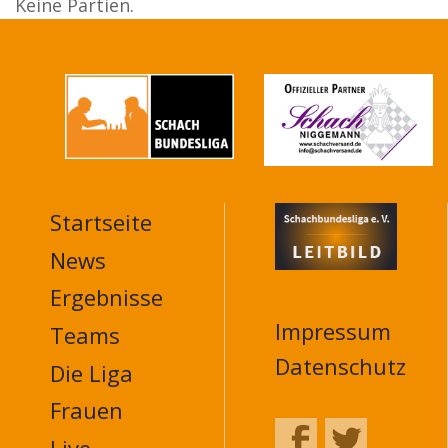
Keine Partien.
Startseite
MAIN
NAVIGATION
News
FOOTER
Ergebnisse
Impressum
Teams
Datenschutz
Die Liga
Frauen
Live