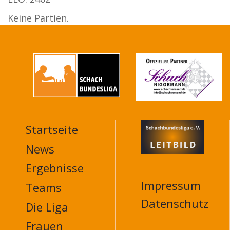
Keine Partien.
Startseite
MAIN
NAVIGATION
News
FOOTER
Ergebnisse
Impressum
Teams
Datenschutz
Die Liga
Frauen