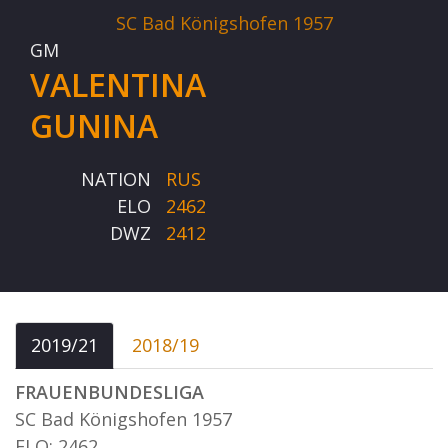
SC Bad Königshofen 1957
GM
VALENTINA
GUNINA
NATION
RUS
ELO
2462
DWZ
2412
2019/21
2018/19
FRAUENBUNDESLIGA
SC Bad Königshofen 1957
ELO: 2462