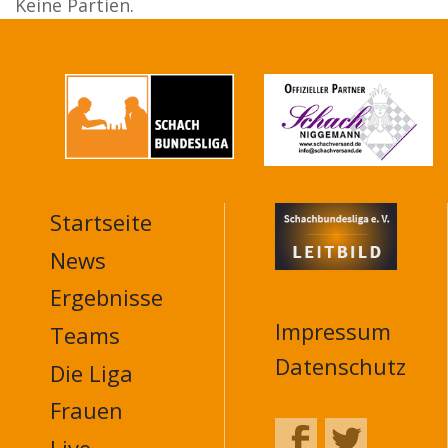
Keine Partien.
Startseite
MAIN
NAVIGATION
News
FOOTER
Ergebnisse
Impressum
Teams
Datenschutz
Die Liga
Frauen
Live