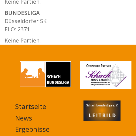
Keine Partien.
BUNDESLIGA
Düsseldorfer SK
ELO: 2371
Keine Partien.
Startseite
MAIN
NAVIGATION
News
FOOTER
Ergebnisse