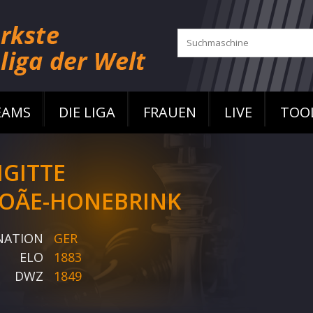
EAMS
DIE LIGA
FRAUEN
LIVE
TOO
IGITTE
OÃE-HONEBRINK
NATION
GER
ELO
1883
DWZ
1849