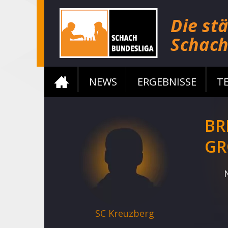
NEWS
ERGEBNISSE
T
BR
GR
SC Kreuzberg