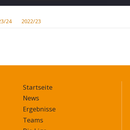
23/24
2022/23
Startseite
MAIN
NAVIGATION
News
FOOTER
Ergebnisse
Teams