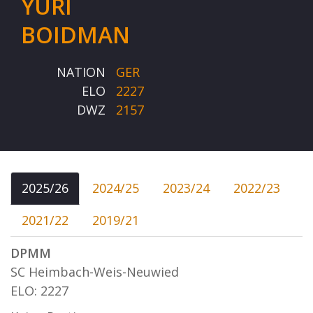
YURI
BOIDMAN
NATION
GER
ELO
2227
DWZ
2157
2025/26
2024/25
2023/24
2022/23
2021/22
2019/21
DPMM
SC Heimbach-Weis-Neuwied
ELO: 2227