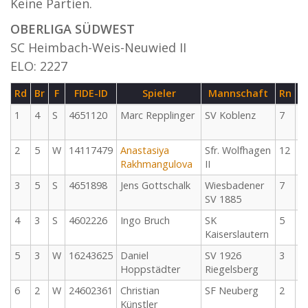
Keine Partien.
OBERLIGA SÜDWEST
SC Heimbach-Weis-Neuwied II
ELO: 2227
Rd
Br
F
FIDE-ID
Spieler
Mannschaft
Rn
T
1
4
S
4651120
Marc Repplinger
SV Koblenz
7
2
0
2
5
W
14117479
Anastasiya
Sfr. Wolfhagen
12
2
Rakhmangulova
II
1
3
5
S
4651898
Jens Gottschalk
Wiesbadener
7
2
SV 1885
1
4
3
S
4602226
Ingo Bruch
SK
5
2
Kaiserslautern
1
5
3
W
16243625
Daniel
SV 1926
3
2
Hoppstädter
Riegelsberg
1
6
2
W
24602361
Christian
SF Neuberg
2
2
Künstler
0