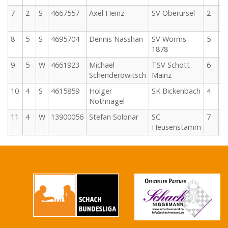
7
2
S
4667557
Axel Heinz
SV Oberursel
2
2
0
8
5
S
4695704
Dennis Nasshan
SV Worms
5
2
1878
0
9
5
W
4661923
Michael
TSV Schott
6
2
Schenderowitsch
Mainz
0
10
4
S
4615859
Holger
SK Bickenbach
4
2
Nothnagel
0
11
4
W
13900056
Stefan Solonar
SC
7
2
Heusenstamm
0