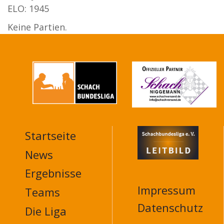
ELO: 1945
Keine Partien.
Startseite
MAIN
NAVIGATION
News
FOOTER
Ergebnisse
Impressum
Teams
Datenschutz
Die Liga