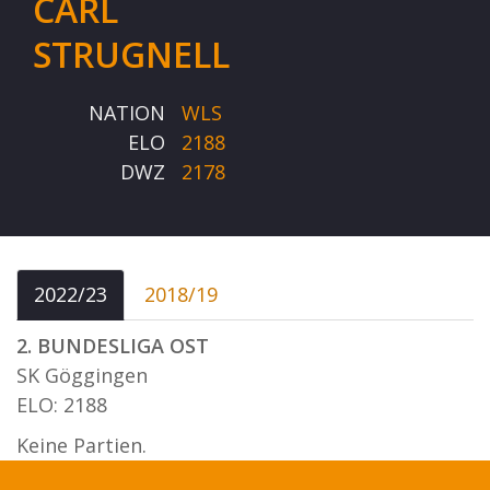
CARL
STRUGNELL
NATION
WLS
ELO
2188
DWZ
2178
2022/23
2018/19
2. BUNDESLIGA OST
SK Göggingen
ELO: 2188
Keine Partien.