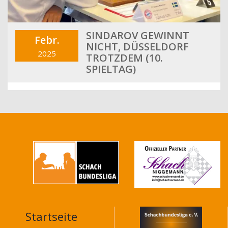
SINDAROV GEWINNT
Febr.
NICHT, DÜSSELDORF
2025
TROTZDEM (10.
SPIELTAG)
Startseite
MAIN