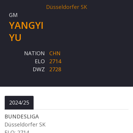
Düsseldorfer SK
GM
YANGYI
YU
NATION
CHN
ELO
2714
DWZ
2728
2024/25
BUNDESLIGA
Düsseldorfer SK
ELO: 2714