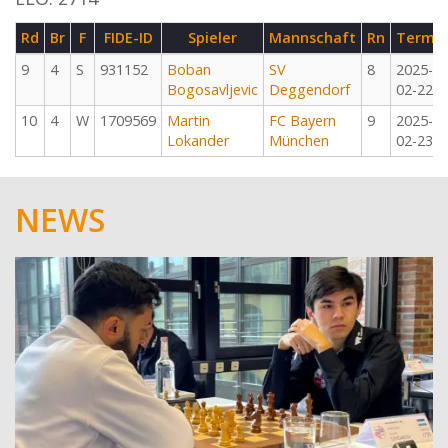
Rd
Br
F
FIDE-ID
Spieler
Mannschaft
Rn
Termin
9
4
S
931152
Boban
SV
8
2025-
Bogosavljevic
Deggendorf
02-22
10
4
W
1709569
Martin
FC Bayern
9
2025-
Lokander
München
02-23
NEWS