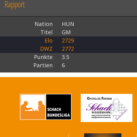
Rapport
Nation
HUN
Titel
GM
Elo
2729
DWZ
2772
Punkte
3.5
Partien
6