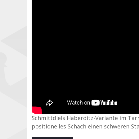
Schmittdiels Haberditz-Variante im Tar
positionelles Schach einen schweren St