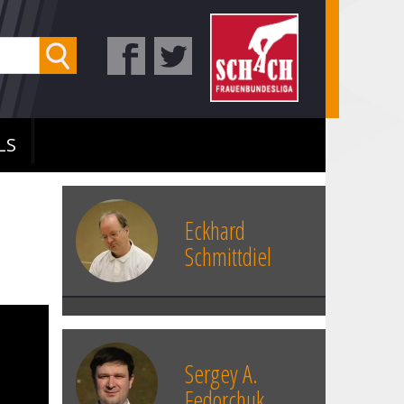
LS
Eckhard
Schmittdiel
Sergey A.
Fedorchuk