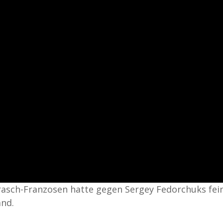
rasch-Franzosen hatte gegen Sergey Fedorchuks fei
and.