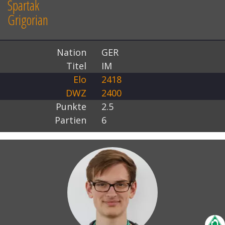
Spartak
Grigorian
Nation
GER
Titel
IM
Elo
2418
DWZ
2400
Punkte
2.5
Partien
6