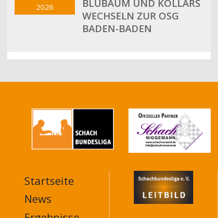
BLÜBAUM UND KOLLARS
2026
WECHSELN ZUR OSG
BADEN-BADEN
Startseite
MAIN
NAVIGATION
News
FOOTER
Ergebnisse