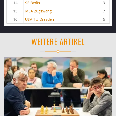
14
SF Berlin
9
15
MSA Zugzwang
7
16
USV TU Dresden
6
WEITERE ARTIKEL