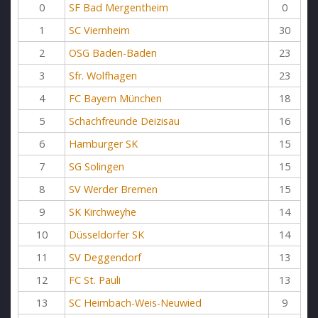
0
SF Bad Mergentheim
0
1
SC Viernheim
30
2
OSG Baden-Baden
23
3
Sfr. Wolfhagen
23
4
FC Bayern München
18
5
Schachfreunde Deizisau
16
6
Hamburger SK
15
7
SG Solingen
15
8
SV Werder Bremen
15
9
SK Kirchweyhe
14
10
Düsseldorfer SK
14
11
SV Deggendorf
13
12
FC St. Pauli
13
13
SC Heimbach-Weis-Neuwied
9