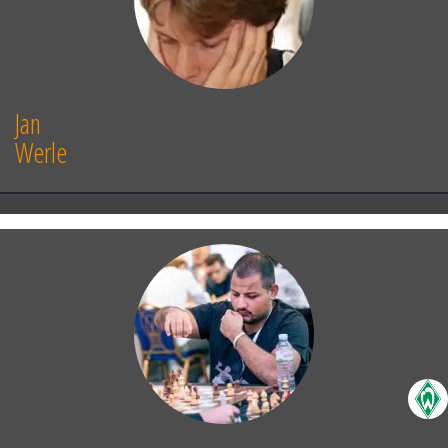
Jan
Werle