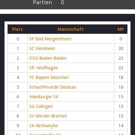
Partien
0
Platz
Mannschaft
MP
0
SF Bad Mergentheim
0
1
SC Viernheim
30
2
OSG Baden-Baden
23
3
Sfr. Wolfhagen
23
4
FC Bayern München
18
5
Schachfreunde Deizisau
16
6
Hamburger SK
15
7
SG Solingen
15
8
SV Werder Bremen
15
9
SK Kirchweyhe
14