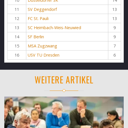
10
Düsseldorfer SK
14
11
SV Deggendorf
13
12
FC St. Pauli
13
13
SC Heimbach-Weis-Neuwied
9
14
SF Berlin
9
15
MSA Zugzwang
7
16
USV TU Dresden
6
WEITERE ARTIKEL