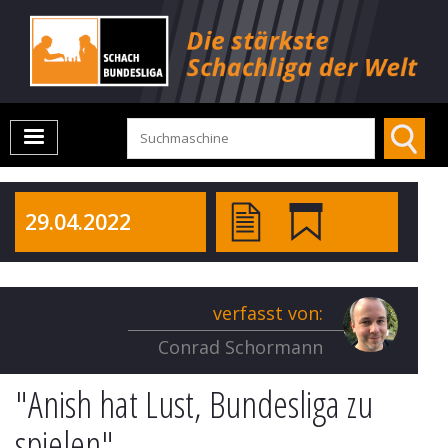
29.04.2022
verfasst von:
Conrad Schormann
"Anish hat Lust, Bundesliga zu
spielen"