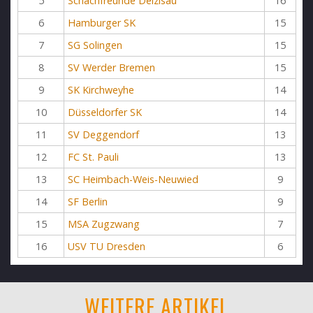
5
Schachfreunde Deizisau
16
6
Hamburger SK
15
7
SG Solingen
15
8
SV Werder Bremen
15
9
SK Kirchweyhe
14
10
Düsseldorfer SK
14
11
SV Deggendorf
13
12
FC St. Pauli
13
13
SC Heimbach-Weis-Neuwied
9
14
SF Berlin
9
15
MSA Zugzwang
7
16
USV TU Dresden
6
WEITERE ARTIKEL