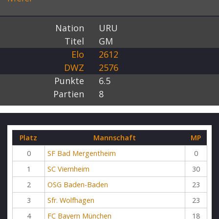
Nation
URU
Titel
GM
Elo
2612
DWZ
2576
Punkte
6.5
Partien
8
Platz
Mannschaft
MP
0
SF Bad Mergentheim
0
1
SC Viernheim
30
2
OSG Baden-Baden
23
3
Sfr. Wolfhagen
23
4
FC Bayern München
18