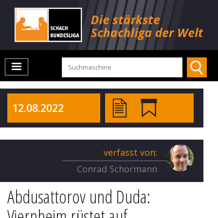
12.08.2022
verfasst von:
Conrad Schormann
Abdusattorov und Duda:
Viernheim rüstet auf