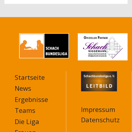
Startseite
MAIN
NAVIGATION
News
FOOTER
Ergebnisse
Impressum
Teams
Datenschutz
Die Liga