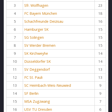
3
Sfr. Wolfhagen
23
4
FC Bayern München
18
5
Schachfreunde Deizisau
16
6
Hamburger SK
15
7
SG Solingen
15
8
SV Werder Bremen
15
9
SK Kirchweyhe
14
10
Düsseldorfer SK
14
11
SV Deggendorf
13
12
FC St. Pauli
13
13
SC Heimbach-Weis-Neuwied
9
14
SF Berlin
9
15
MSA Zugzwang
7
16
USV TU Dresden
6