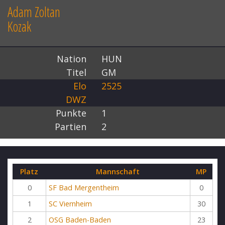
Adam Zoltan
Kozak
Nation
HUN
Titel
GM
Elo
2525
DWZ
Punkte
1
Partien
2
Platz
Mannschaft
MP
0
SF Bad Mergentheim
0
1
SC Viernheim
30
2
OSG Baden-Baden
23