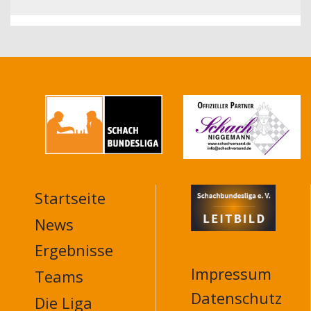
Startseite
MAIN
NAVIGATION
News
FOOTER
Ergebnisse
Impressum
Teams
Datenschutz
Die Liga