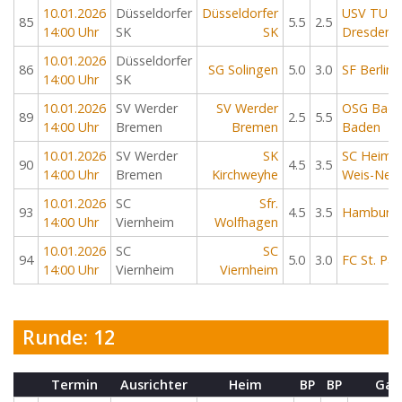
10.01.2026
Düsseldorfer
Düsseldorfer
USV TU
85
5.5
2.5
14:00 Uhr
SK
SK
Dresden
10.01.2026
Düsseldorfer
86
SG Solingen
5.0
3.0
SF Berlin
14:00 Uhr
SK
10.01.2026
SV Werder
SV Werder
OSG Bade
89
2.5
5.5
14:00 Uhr
Bremen
Bremen
Baden
10.01.2026
SV Werder
SK
SC Heimb
90
4.5
3.5
14:00 Uhr
Bremen
Kirchweyhe
Weis-Neu
10.01.2026
SC
Sfr.
93
4.5
3.5
Hamburge
14:00 Uhr
Viernheim
Wolfhagen
10.01.2026
SC
SC
94
5.0
3.0
FC St. Paul
14:00 Uhr
Viernheim
Viernheim
Runde: 12
Termin
Ausrichter
Heim
BP
BP
Gas