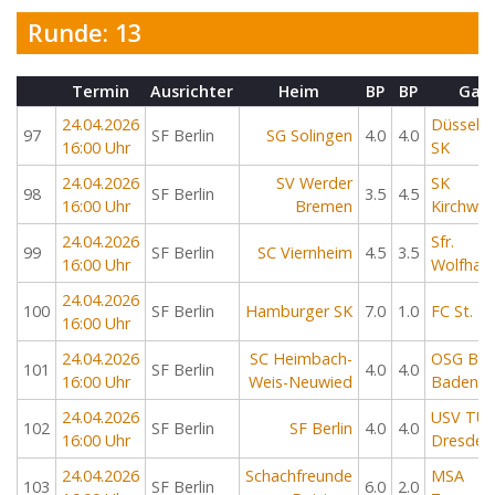
Runde: 13
Termin
Ausrichter
Heim
BP
BP
Gas
24.04.2026
Düsseldo
97
SF Berlin
SG Solingen
4.0
4.0
16:00 Uhr
SK
24.04.2026
SV Werder
SK
98
SF Berlin
3.5
4.5
16:00 Uhr
Bremen
Kirchwe
24.04.2026
Sfr.
99
SF Berlin
SC Viernheim
4.5
3.5
16:00 Uhr
Wolfhag
24.04.2026
100
SF Berlin
Hamburger SK
7.0
1.0
FC St. Pa
16:00 Uhr
24.04.2026
SC Heimbach-
OSG Bad
101
SF Berlin
4.0
4.0
16:00 Uhr
Weis-Neuwied
Baden
24.04.2026
USV TU
102
SF Berlin
SF Berlin
4.0
4.0
16:00 Uhr
Dresden
24.04.2026
Schachfreunde
MSA
103
SF Berlin
6.0
2.0