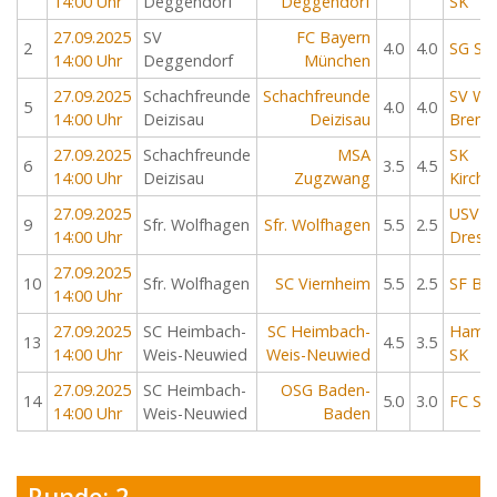
14:00 Uhr
Deggendorf
Deggendorf
SK
27.09.2025
SV
FC Bayern
2
4.0
4.0
SG Sol
14:00 Uhr
Deggendorf
München
27.09.2025
Schachfreunde
Schachfreunde
SV We
5
4.0
4.0
14:00 Uhr
Deizisau
Deizisau
Brem
27.09.2025
Schachfreunde
MSA
SK
6
3.5
4.5
14:00 Uhr
Deizisau
Zugzwang
Kirch
27.09.2025
USV T
9
Sfr. Wolfhagen
Sfr. Wolfhagen
5.5
2.5
14:00 Uhr
Dresd
27.09.2025
10
Sfr. Wolfhagen
SC Viernheim
5.5
2.5
SF Ber
14:00 Uhr
27.09.2025
SC Heimbach-
SC Heimbach-
Hambu
13
4.5
3.5
14:00 Uhr
Weis-Neuwied
Weis-Neuwied
SK
27.09.2025
SC Heimbach-
OSG Baden-
14
5.0
3.0
FC St. 
14:00 Uhr
Weis-Neuwied
Baden
Runde: 2