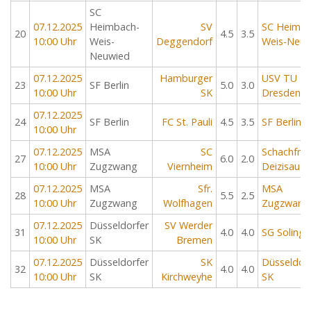
SC
07.12.2025
Heimbach-
SV
SC Heimba
20
4.5
3.5
10:00 Uhr
Weis-
Deggendorf
Weis-Neuw
Neuwied
07.12.2025
Hamburger
USV TU
23
SF Berlin
5.0
3.0
10:00 Uhr
SK
Dresden
07.12.2025
24
SF Berlin
FC St. Pauli
4.5
3.5
SF Berlin
10:00 Uhr
07.12.2025
MSA
SC
Schachfre
27
6.0
2.0
10:00 Uhr
Zugzwang
Viernheim
Deizisau
07.12.2025
MSA
Sfr.
MSA
28
5.5
2.5
10:00 Uhr
Zugzwang
Wolfhagen
Zugzwang
07.12.2025
Düsseldorfer
SV Werder
31
4.0
4.0
SG Solinge
10:00 Uhr
SK
Bremen
07.12.2025
Düsseldorfer
SK
Düsseldorf
32
4.0
4.0
10:00 Uhr
SK
Kirchweyhe
SK