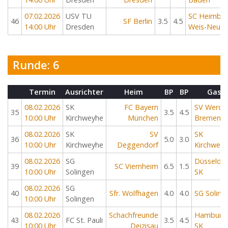
07.02.2026
USV TU
SC Heimbac
46
SF Berlin
3.5
4.5
14:00 Uhr
Dresden
Weis-Neuw
Runde: 6
Termin
Ausrichter
Heim
BP
BP
Gast
08.02.2026
SK
FC Bayern
SV Werde
35
3.5
4.5
10:00 Uhr
Kirchweyhe
München
Bremen
08.02.2026
SK
SV
SK
36
5.0
3.0
10:00 Uhr
Kirchweyhe
Deggendorf
Kirchwey
08.02.2026
SG
Düsseldor
39
SC Viernheim
6.5
1.5
10:00 Uhr
Solingen
SK
08.02.2026
SG
40
Sfr. Wolfhagen
4.0
4.0
SG Soling
10:00 Uhr
Solingen
08.02.2026
Schachfreunde
Hamburg
43
FC St. Pauli
3.5
4.5
10:00 Uhr
Deizisau
SK