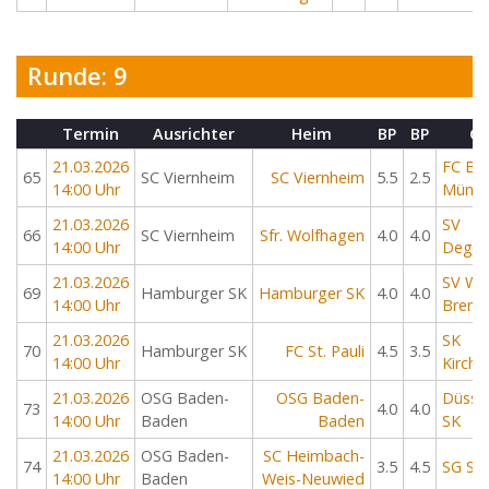
Runde: 9
Termin
Ausrichter
Heim
BP
BP
Ga
21.03.2026
FC Ba
65
SC Viernheim
SC Viernheim
5.5
2.5
14:00 Uhr
Münch
21.03.2026
SV
66
SC Viernheim
Sfr. Wolfhagen
4.0
4.0
14:00 Uhr
Degge
21.03.2026
SV We
69
Hamburger SK
Hamburger SK
4.0
4.0
14:00 Uhr
Brem
21.03.2026
SK
70
Hamburger SK
FC St. Pauli
4.5
3.5
14:00 Uhr
Kirch
21.03.2026
OSG Baden-
OSG Baden-
Düssel
73
4.0
4.0
14:00 Uhr
Baden
Baden
SK
21.03.2026
OSG Baden-
SC Heimbach-
74
3.5
4.5
SG Sol
14:00 Uhr
Baden
Weis-Neuwied