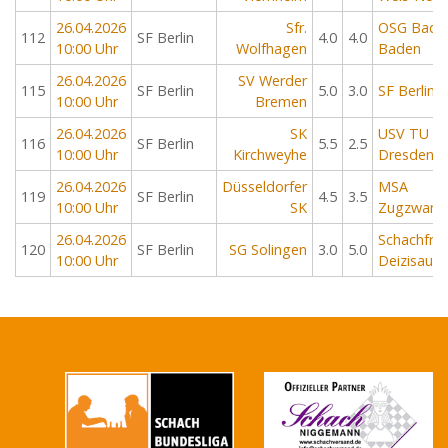
26.04.2026
Sfr.
OSG Bade
112
SF Berlin
4.0
4.0
10:00 Uhr
Wolfhagen
Baden
26.04.2026
SV Werder
115
SF Berlin
5.0
3.0
SF Berlin
10:00 Uhr
Bremen
26.04.2026
SK
USV TU
116
SF Berlin
5.5
2.5
10:00 Uhr
Kirchweyhe
Dresden
26.04.2026
Düsseldorfer
MSA
119
SF Berlin
4.5
3.5
10:00 Uhr
SK
Zugzwang
26.04.2026
Schachfre
120
SF Berlin
SG Solingen
3.0
5.0
10:00 Uhr
Deizisau