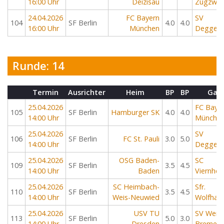
16:00 Uhr
Deizisau
Zugzwa
24.04.2026
FC Bayern
SV
104
SF Berlin
4.0
4.0
16:00 Uhr
München
Deggend
Runde: 14
Termin
Ausrichter
Heim
BP
BP
Gas
25.04.2026
FC Baye
105
SF Berlin
Hamburger SK
4.0
4.0
14:00 Uhr
Münche
25.04.2026
SV
106
SF Berlin
FC St. Pauli
3.0
5.0
14:00 Uhr
Deggend
25.04.2026
OSG Baden-
SC
109
SF Berlin
3.5
4.5
14:00 Uhr
Baden
Viernhei
25.04.2026
SC Heimbach-
Sfr.
110
SF Berlin
3.5
4.5
14:00 Uhr
Weis-Neuwied
Wolfhag
25.04.2026
USV TU
SV Werd
113
SF Berlin
5.0
3.0
14:00 Uhr
Dresden
Bremen