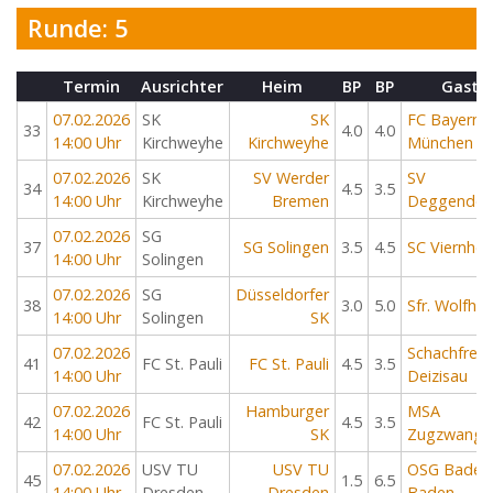
Runde: 5
Termin
Ausrichter
Heim
BP
BP
Gast
07.02.2026
SK
SK
FC Bayern
33
4.0
4.0
14:00 Uhr
Kirchweyhe
Kirchweyhe
München
07.02.2026
SK
SV Werder
SV
34
4.5
3.5
14:00 Uhr
Kirchweyhe
Bremen
Deggendor
07.02.2026
SG
37
SG Solingen
3.5
4.5
SC Viernhe
14:00 Uhr
Solingen
07.02.2026
SG
Düsseldorfer
38
3.0
5.0
Sfr. Wolfha
14:00 Uhr
Solingen
SK
07.02.2026
Schachfreu
41
FC St. Pauli
FC St. Pauli
4.5
3.5
14:00 Uhr
Deizisau
07.02.2026
Hamburger
MSA
42
FC St. Pauli
4.5
3.5
14:00 Uhr
SK
Zugzwang
07.02.2026
USV TU
USV TU
OSG Baden
45
1.5
6.5
14:00 Uhr
Dresden
Dresden
Baden