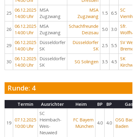
14:00 Uhr
Dresden
06.12.2025
MSA
MSA
SC
25
1.5
6.5
14:00 Uhr
Zugzwang
Zugzwang
Viernhe
06.12.2025
MSA
Schachfreunde
Sfr.
26
5.0
3.0
14:00 Uhr
Zugzwang
Deizisau
Wolfha
06.12.2025
Düsseldorfer
Düsseldorfer
SV Werd
29
2.5
5.5
14:00 Uhr
SK
SK
Bremen
06.12.2025
Düsseldorfer
SK
30
SG Solingen
3.5
4.5
14:00 Uhr
SK
Kirchwe
Runde: 4
Termin
Ausrichter
Heim
BP
BP
Gast
SC
07.12.2025
Heimbach-
FC Bayern
OSG Bade
19
4.0
4.0
10:00 Uhr
Weis-
München
Baden
Neuwied