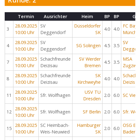
Termin
Ausrichter
Heim
BP
BP
Ga
28.09.2025
SV
Düsseldorfer
FC Baye
3
4.0
4.0
10:00 Uhr
Deggendorf
SK
Münche
28.09.2025
SV
SV
4
SG Solingen
4.5
3.5
10:00 Uhr
Deggendorf
Deggen
28.09.2025
Schachfreunde
SV Werder
MSA
7
4.5
3.5
10:00 Uhr
Deizisau
Bremen
Zugzwa
28.09.2025
Schachfreunde
SK
Schachf
8
4.0
4.0
10:00 Uhr
Deizisau
Kirchweyhe
Deizisau
28.09.2025
USV TU
11
Sfr. Wolfhagen
2.0
6.0
SC Vier
10:00 Uhr
Dresden
28.09.2025
12
Sfr. Wolfhagen
SF Berlin
2.0
6.0
Sfr. Wol
10:00 Uhr
28.09.2025
SC Heimbach-
Hamburger
OSG Ba
15
2.0
6.0
10:00 Uhr
Weis-Neuwied
SK
Baden