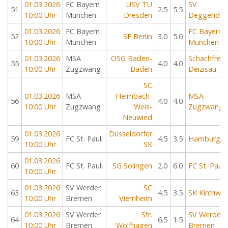
01.03.2026
FC Bayern
USV TU
SV
51
2.5
5.5
10:00 Uhr
München
Dresden
Deggendor
01.03.2026
FC Bayern
FC Bayern
52
SF Berlin
3.0
5.0
10:00 Uhr
München
München
01.03.2026
MSA
OSG Baden-
Schachfreu
55
4.0
4.0
10:00 Uhr
Zugzwang
Baden
Deizisau
SC
01.03.2026
MSA
Heimbach-
MSA
56
4.0
4.0
10:00 Uhr
Zugzwang
Weis-
Zugzwang
Neuwied
01.03.2026
Düsseldorfer
59
FC St. Pauli
4.5
3.5
Hamburger
10:00 Uhr
SK
01.03.2026
60
FC St. Pauli
SG Solingen
2.0
6.0
FC St. Pauli
10:00 Uhr
01.03.2026
SV Werder
SC
63
4.5
3.5
SK Kirchwe
10:00 Uhr
Bremen
Viernheim
01.03.2026
SV Werder
Sfr.
SV Werder
64
6.5
1.5
10:00 Uhr
Bremen
Wolfhagen
Bremen