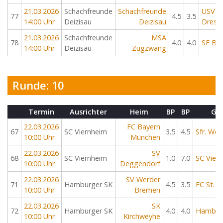
21.03.2026
Schachfreunde
Schachfreunde
USV T
77
4.5
3.5
14:00 Uhr
Deizisau
Deizisau
Dresd
21.03.2026
Schachfreunde
MSA
78
4.0
4.0
SF Ber
14:00 Uhr
Deizisau
Zugzwang
Runde: 10
Termin
Ausrichter
Heim
BP
BP
Ga
22.03.2026
FC Bayern
67
SC Viernheim
3.5
4.5
Sfr. Wol
10:00 Uhr
München
22.03.2026
SV
68
SC Viernheim
1.0
7.0
SC Vier
10:00 Uhr
Deggendorf
22.03.2026
SV Werder
71
Hamburger SK
4.5
3.5
FC St. Pa
10:00 Uhr
Bremen
22.03.2026
SK
72
Hamburger SK
4.0
4.0
Hambur
10:00 Uhr
Kirchweyhe