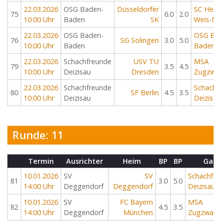
22.03.2026
OSG Baden-
Düsseldorfer
SC Heim
75
6.0
2.0
10:00 Uhr
Baden
SK
Weis-Ne
22.03.2026
OSG Baden-
OSG Ba
76
SG Solingen
3.0
5.0
10:00 Uhr
Baden
Baden
22.03.2026
Schachfreunde
USV TU
MSA
79
3.5
4.5
10:00 Uhr
Deizisau
Dresden
Zugzwa
22.03.2026
Schachfreunde
Schachf
80
SF Berlin
4.5
3.5
10:00 Uhr
Deizisau
Deizisau
Runde: 11
Termin
Ausrichter
Heim
BP
BP
Gast
10.01.2026
SV
SV
Schachfr
81
3.0
5.0
14:00 Uhr
Deggendorf
Deggendorf
Deizisau
10.01.2026
SV
FC Bayern
MSA
82
4.5
3.5
14:00 Uhr
Deggendorf
München
Zugzwan