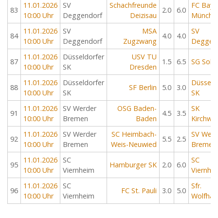
11.01.2026
SV
Schachfreunde
FC Baye
83
2.0
6.0
10:00 Uhr
Deggendorf
Deizisau
Münche
11.01.2026
SV
MSA
SV
84
4.0
4.0
10:00 Uhr
Deggendorf
Zugzwang
Deggen
11.01.2026
Düsseldorfer
USV TU
87
1.5
6.5
SG Soli
10:00 Uhr
SK
Dresden
11.01.2026
Düsseldorfer
Düsseld
88
SF Berlin
5.0
3.0
10:00 Uhr
SK
SK
11.01.2026
SV Werder
OSG Baden-
SK
91
4.5
3.5
10:00 Uhr
Bremen
Baden
Kirchwe
11.01.2026
SV Werder
SC Heimbach-
SV Werd
92
5.5
2.5
10:00 Uhr
Bremen
Weis-Neuwied
Bremen
11.01.2026
SC
SC
95
Hamburger SK
2.0
6.0
10:00 Uhr
Viernheim
Viernhe
11.01.2026
SC
Sfr.
96
FC St. Pauli
3.0
5.0
10:00 Uhr
Viernheim
Wolfha