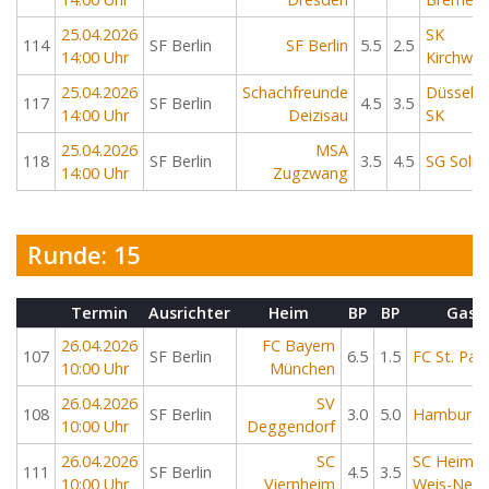
25.04.2026
SK
114
SF Berlin
SF Berlin
5.5
2.5
14:00 Uhr
Kirchwe
25.04.2026
Schachfreunde
Düsseldo
117
SF Berlin
4.5
3.5
14:00 Uhr
Deizisau
SK
25.04.2026
MSA
118
SF Berlin
3.5
4.5
SG Solin
14:00 Uhr
Zugzwang
Runde: 15
Termin
Ausrichter
Heim
BP
BP
Gast
26.04.2026
FC Bayern
107
SF Berlin
6.5
1.5
FC St. Paul
10:00 Uhr
München
26.04.2026
SV
108
SF Berlin
3.0
5.0
Hamburge
10:00 Uhr
Deggendorf
26.04.2026
SC
SC Heimba
111
SF Berlin
4.5
3.5
10:00 Uhr
Viernheim
Weis-Neu