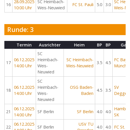
28.09.2025
SC Heimbach-
SC Heim
16
FC St. Pauli
5.0
3.0
10:00 Uhr
Weis-Neuwied
Weis-Ne
Runde: 3
Termin
Ausrichter
Heim
BP
BP
Gas
SC
06.12.2025
Heimbach-
SC Heimbach-
FC Baye
17
3.5
4.5
14:00 Uhr
Weis-
Weis-Neuwied
Münche
Neuwied
SC
06.12.2025
Heimbach-
OSG Baden-
SV
18
4.5
3.5
14:00 Uhr
Weis-
Baden
Deggen
Neuwied
06.12.2025
Hambur
21
SF Berlin
SF Berlin
4.0
4.0
14:00 Uhr
SK
06.12.2025
USV TU
22
SF Berlin
4.0
4.0
FC St. Pa