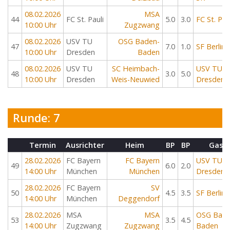
08.02.2026
MSA
44
FC St. Pauli
5.0
3.0
FC St. Pau
10:00 Uhr
Zugzwang
08.02.2026
USV TU
OSG Baden-
47
7.0
1.0
SF Berlin
10:00 Uhr
Dresden
Baden
08.02.2026
USV TU
SC Heimbach-
USV TU
48
3.0
5.0
10:00 Uhr
Dresden
Weis-Neuwied
Dresden
Runde: 7
Termin
Ausrichter
Heim
BP
BP
Gast
28.02.2026
FC Bayern
FC Bayern
USV TU
49
6.0
2.0
14:00 Uhr
München
München
Dresden
28.02.2026
FC Bayern
SV
50
4.5
3.5
SF Berlin
14:00 Uhr
München
Deggendorf
28.02.2026
MSA
MSA
OSG Bade
53
3.5
4.5
14:00 Uhr
Zugzwang
Zugzwang
Baden