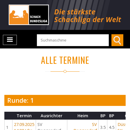
ALLE TERMINE
Runde: 1
Termin
Ausrichter
Heim
BP
BP
Ga
27.09.2025
SV
SV
Düssel
1
3.5
4.5