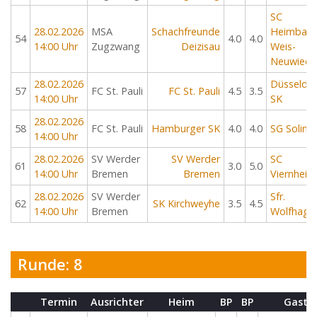
SC
28.02.2026
MSA
Schachfreunde
Heimbach
54
4.0
4.0
14:00 Uhr
Zugzwang
Deizisau
Weis-
Neuwied
28.02.2026
Düsseldor
57
FC St. Pauli
FC St. Pauli
4.5
3.5
14:00 Uhr
SK
28.02.2026
58
FC St. Pauli
Hamburger SK
4.0
4.0
SG Soling
14:00 Uhr
28.02.2026
SV Werder
SV Werder
SC
61
3.0
5.0
14:00 Uhr
Bremen
Bremen
Viernheim
28.02.2026
SV Werder
Sfr.
62
SK Kirchweyhe
3.5
4.5
14:00 Uhr
Bremen
Wolfhage
Runde: 8
Termin
Ausrichter
Heim
BP
BP
Gast