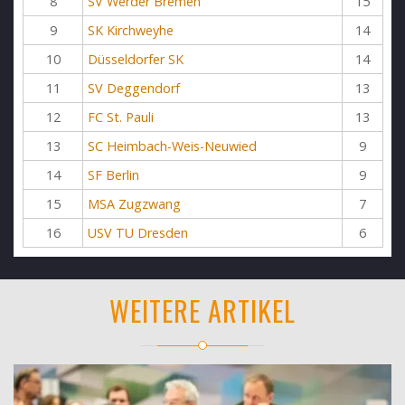
8
SV Werder Bremen
15
9
SK Kirchweyhe
14
10
Düsseldorfer SK
14
11
SV Deggendorf
13
12
FC St. Pauli
13
13
SC Heimbach-Weis-Neuwied
9
14
SF Berlin
9
15
MSA Zugzwang
7
16
USV TU Dresden
6
WEITERE ARTIKEL