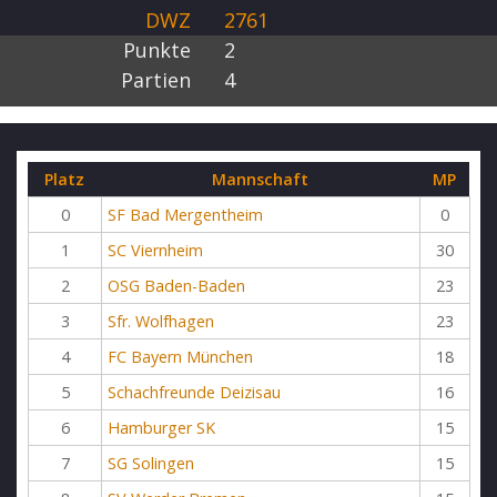
DWZ
2761
Punkte
2
Partien
4
Platz
Mannschaft
MP
0
SF Bad Mergentheim
0
1
SC Viernheim
30
2
OSG Baden-Baden
23
3
Sfr. Wolfhagen
23
4
FC Bayern München
18
5
Schachfreunde Deizisau
16
6
Hamburger SK
15
7
SG Solingen
15