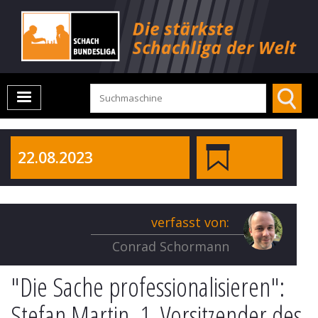
22.08.2023
verfasst von:
Conrad Schormann
"Die Sache professionalisieren":
Stefan Martin, 1. Vorsitzender des