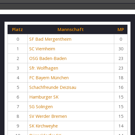
Platz
Mannschaft
MP
0
SF Bad Mergentheim
0
1
SC Viernheim
30
2
OSG Baden-Baden
23
3
Sfr. Wolfhagen
23
4
FC Bayern München
18
5
Schachfreunde Deizisau
16
6
Hamburger SK
15
7
SG Solingen
15
8
SV Werder Bremen
15
9
SK Kirchweyhe
14