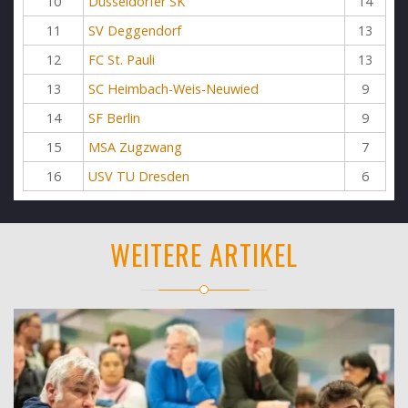
10
Düsseldorfer SK
14
11
SV Deggendorf
13
12
FC St. Pauli
13
13
SC Heimbach-Weis-Neuwied
9
14
SF Berlin
9
15
MSA Zugzwang
7
16
USV TU Dresden
6
WEITERE ARTIKEL