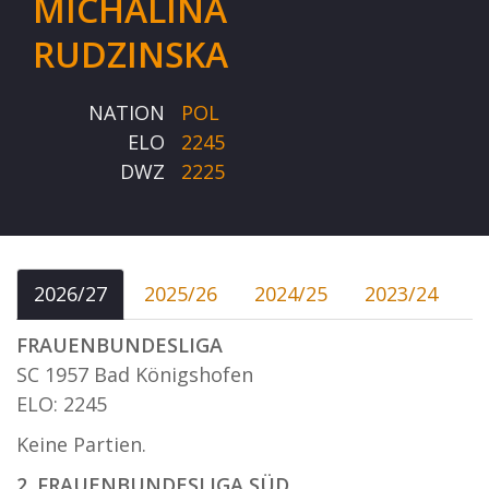
MICHALINA
RUDZINSKA
NATION
POL
ELO
2245
DWZ
2225
2026/27
2025/26
2024/25
2023/24
FRAUENBUNDESLIGA
SC 1957 Bad Königshofen
ELO: 2245
Keine Partien.
2. FRAUENBUNDESLIGA SÜD