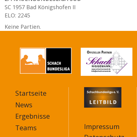
SC 1957 Bad Königshofen II
ELO: 2245
Keine Partien.
Startseite
MAIN
NAVIGATION
News
FOOTER
Ergebnisse
Impressum
Teams