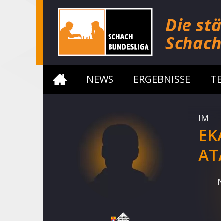
NEWS
ERGEBNISSE
T
IM
EK
AT