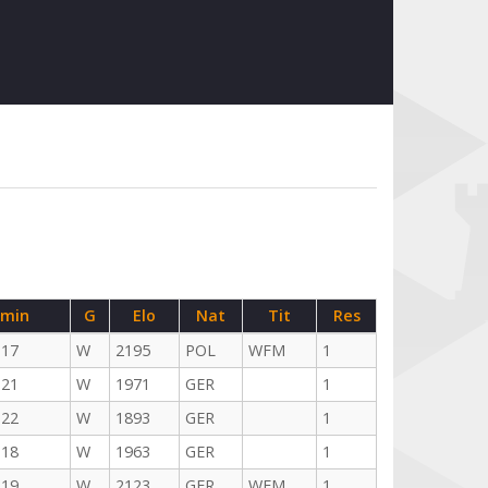
rmin
G
Elo
Nat
Tit
Res
-17
W
2195
POL
WFM
1
-21
W
1971
GER
1
-22
W
1893
GER
1
-18
W
1963
GER
1
-19
W
2123
GER
WFM
1