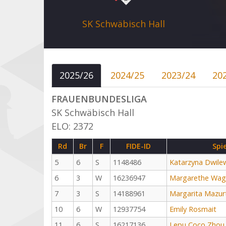
SK Schwäbisch Hall
2025/26
2024/25
2023/24
20
FRAUENBUNDESLIGA
SK Schwäbisch Hall
ELO: 2372
Rd
Br
F
FIDE-ID
Spi
5
6
S
1148486
Katarzyna Dwile
6
3
W
16236947
Margarethe Wag
7
3
S
14188961
Margarita Mazur
10
6
W
12937754
Emily Rosmait
11
6
S
16217136
Lepu Coco Zhou