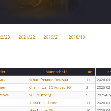
22/23
2021/22
2019/21
2018/19
eler
Mannschaft
Rn
Te
wicz
Schachfreunde Deizisau
11
2026-04
ner
Chemnitzer SC Aufbau 95
3
2026-02
tsova
SC Kreuzberg
9
2026-02
TuRa Harksheide
13
2026-04
Hamburger SK
10
2026-04