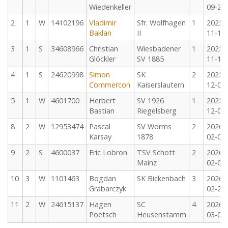
Wiedenkeller
09-27
2
1
W
14102196
Vladimir
Sfr. Wolfhagen
1
2025-
Baklan
II
11-15
3
1
S
34608966
Christian
Wiesbadener
1
2025-
Glöckler
SV 1885
11-16
4
1
S
24620998
Simon
SK
2
2025-
Commercon
Kaiserslautern
12-06
5
1
W
4601700
Herbert
SV 1926
1
2025-
Bastian
Riegelsberg
12-07
8
2
W
12953474
Pascal
SV Worms
2
2026-
Karsay
1878
02-07
9
2
S
4600037
Eric Lobron
TSV Schott
2
2026-
Mainz
02-08
10
3
W
1101463
Bogdan
SK Bickenbach
3
2026-
Grabarczyk
02-28
11
2
W
24615137
Hagen
SC
4
2026-
Poetsch
Heusenstamm
03-01