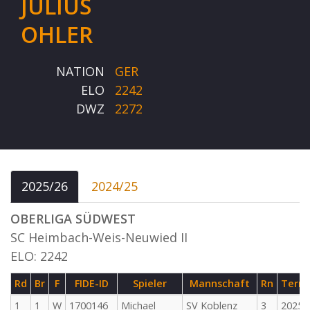
JULIUS
OHLER
NATION
GER
ELO
2242
DWZ
2272
2025/26
2024/25
OBERLIGA SÜDWEST
SC Heimbach-Weis-Neuwied II
ELO: 2242
Rd
Br
F
FIDE-ID
Spieler
Mannschaft
Rn
Term
1
1
W
1700146
Michael
SV Koblenz
3
2025-