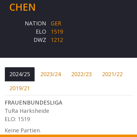
CHEN
NATION
GER
ELO
1519
DWZ
1212
2024/25
2023/24
2022/23
2021/22
2019/21
FRAUENBUNDESLIGA
TuRa Harksheide
ELO: 1519
Keine Partien.