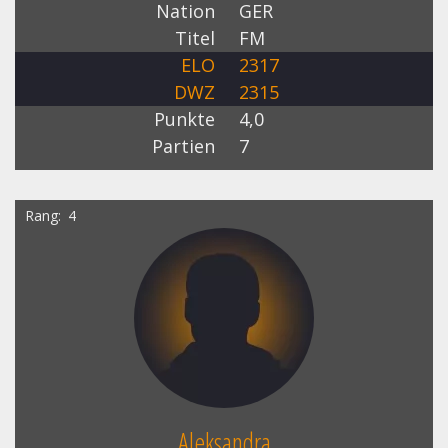
Nation
GER
Titel
FM
ELO
2317
DWZ
2315
Punkte
4,0
Partien
7
Rang
4
Aleksandra