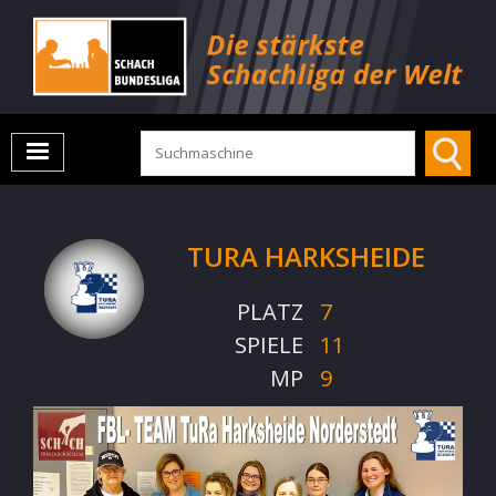
TURA HARKSHEIDE
PLATZ
7
SPIELE
11
MP
9