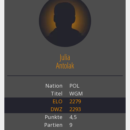
Julia
Antolak
Nation
POL
Titel
WGM
ELO
2279
DWZ
2293
Punkte
4,5
Partien
9