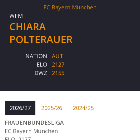
FC Bayern München
WFM
CHIARA
POLTERAUER
NATION
AUT
ELO
2127
DWZ
2155
2026/27
2025/26
2024/25
FRAUENBUNDESLIGA
FC Bayern München
ELO: 2127