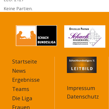
Keine Partien.
Startseite
MAIN
NAVIGATION
News
FOOTER
Ergebnisse
Impressum
Teams
Datenschutz
Die Liga
Frauen