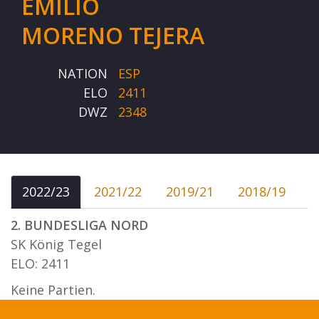
EMILIO
MORENO TEJERA
NATION
ESP
ELO
2411
DWZ
2348
2022/23
2021/22
2019/21
2018/19
2. BUNDESLIGA NORD
SK König Tegel
ELO: 2411
Keine Partien.