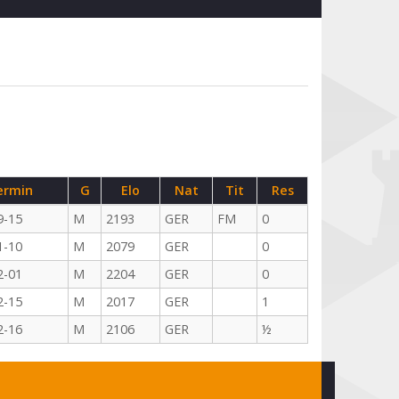
ermin
G
Elo
Nat
Tit
Res
9-15
M
2193
GER
FM
0
1-10
M
2079
GER
0
2-01
M
2204
GER
0
2-15
M
2017
GER
1
2-16
M
2106
GER
½