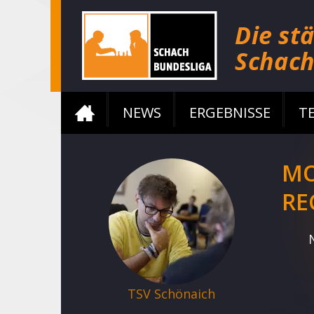
NEWS
ERGEBNISSE
T
MO
RE
TSV Schönaich