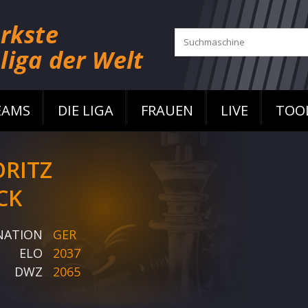
EAMS
DIE LIGA
FRAUEN
LIVE
TOO
RITZ
CK
NATION
GER
ELO
2037
DWZ
2065