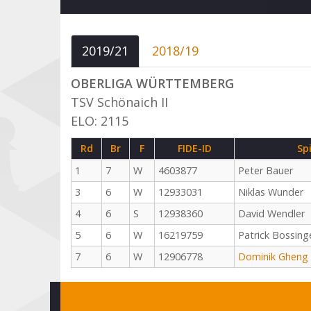
2019/21
2018/19
OBERLIGA WÜRTTEMBERG
TSV Schönaich II
ELO: 2115
Rd
Br
F
FIDE-ID
Sp
1
7
W
4603877
Peter Bauer
3
6
W
12933031
Niklas Wunder
4
6
S
12938360
David Wendler
5
6
W
16219759
Patrick Bossing
7
6
W
12906778
Dominik Gheng