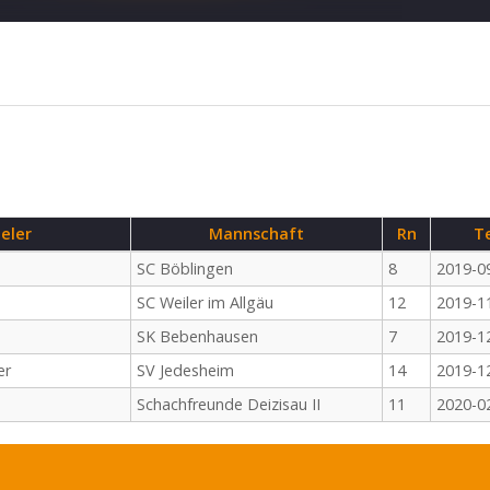
ieler
Mannschaft
Rn
T
SC Böblingen
8
2019-0
SC Weiler im Allgäu
12
2019-1
SK Bebenhausen
7
2019-1
er
SV Jedesheim
14
2019-1
Schachfreunde Deizisau II
11
2020-0