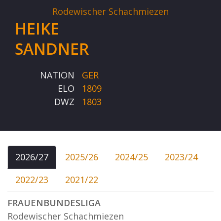
Rodewischer Schachmiezen
HEIKE
SANDNER
NATION
GER
ELO
1809
DWZ
1803
2026/27
2025/26
2024/25
2023/24
2022/23
2021/22
FRAUENBUNDESLIGA
Rodewischer Schachmiezen