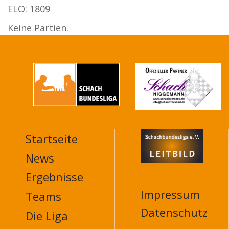
ELO: 1809
Keine Partien.
Startseite
MAIN
NAVIGATION
News
FOOTER
Ergebnisse
Impressum
Teams
Datenschutz
Die Liga