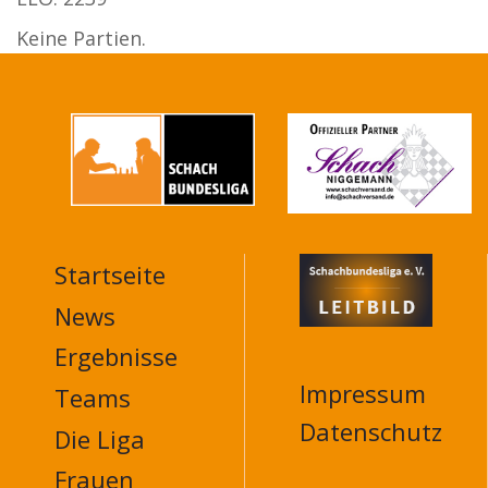
Keine Partien.
Startseite
MAIN
NAVIGATION
News
FOOTER
Ergebnisse
Impressum
Teams
Datenschutz
Die Liga
Frauen