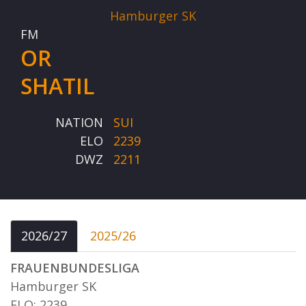
Hamburger SK
FM
OR
SHATIL
NATION
SUI
ELO
2239
DWZ
2211
2026/27
2025/26
FRAUENBUNDESLIGA
Hamburger SK
ELO: 2239