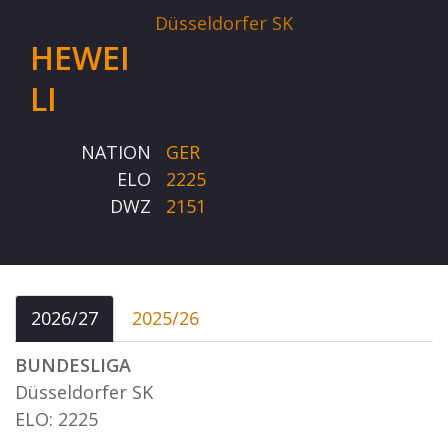
Düsseldorfer SK
HEWEI
LI
NATION
GER
ELO
2225
DWZ
2151
2026/27
2025/26
BUNDESLIGA
Düsseldorfer SK
ELO: 2225