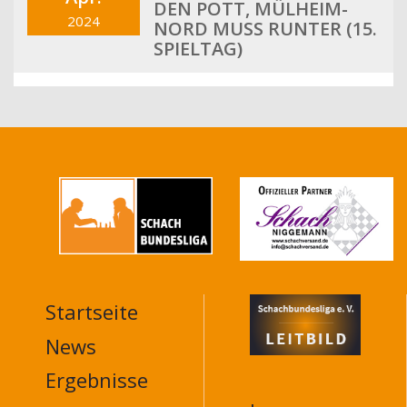
DEN POTT, MÜLHEIM-
2024
NORD MUSS RUNTER (15.
SPIELTAG)
Startseite
MAIN
NAVIGATION
News
FOOTER
Ergebnisse