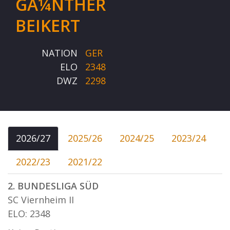
GÃ¼NTHER
BEIKERT
NATION
GER
ELO
2348
DWZ
2298
2026/27
2025/26
2024/25
2023/24
2022/23
2021/22
2. BUNDESLIGA SÜD
SC Viernheim II
ELO: 2348