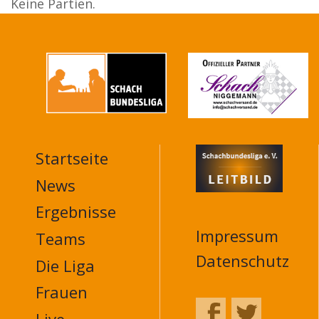
Keine Partien.
Startseite
MAIN
NAVIGATION
News
FOOTER
Ergebnisse
Impressum
Teams
Datenschutz
Die Liga
Frauen
Live