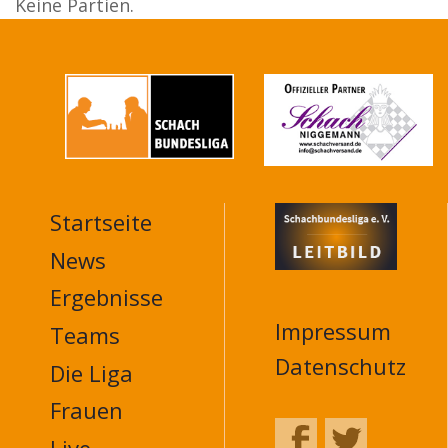
Keine Partien.
Startseite
MAIN
NAVIGATION
News
FOOTER
Ergebnisse
Impressum
Teams
Datenschutz
Die Liga
Frauen
Live