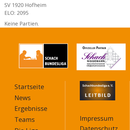
SV 1920 Hofheim
ELO: 2095
Keine Partien.
Startseite
MAIN
NAVIGATION
News
FOOTER
Ergebnisse
Impressum
Teams
Datenschutz