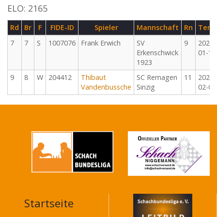
ELO: 2165
Rd
Br
F
FIDE-ID
Spieler
Mannschaft
Rn
Term
7
7
S
1007076
Frank Erwich
SV
9
2026-
Erkenschwick
01-18
1923
9
8
W
204412
Thibaut
SC Remagen
11
2026-
Vandenbussche
Sinzig
02-08
Startseite
MAIN